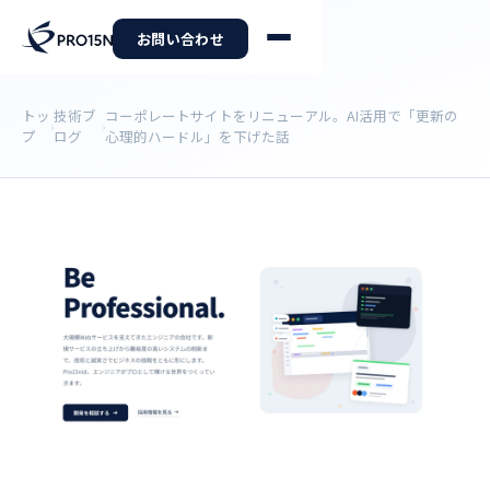
お問い合わせ
トッ
技術ブ
コーポレートサイトをリニューアル。AI活用で「更新の
›
›
プ
ログ
心理的ハードル」を下げた話