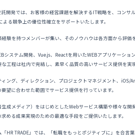
受託開発では、お客様の経営課題を解決するIT戦略を、コンサ
による競争上の優位性確立をサポートいたします。
築経験を持つメンバーが集い、そのノウハウは各方面から評価
PでのWEBシステム開発、Vue.js、Reactを用いたWEBアプリケ
要な工程は社内で完結し、素早く品質の高いサービス提供を実
グ、ディレクション、プロジェクトマネジメント、iOS/Andro
の要望に合わせた範囲でサービス提供を行っています。
者生成メディア）をはじめとしたWebサービス構築や様々な開
の求める成果実現のための最適な手段をご提供いたします。
「HR TRADE」では、「転職をもっとポジティブに」を合言